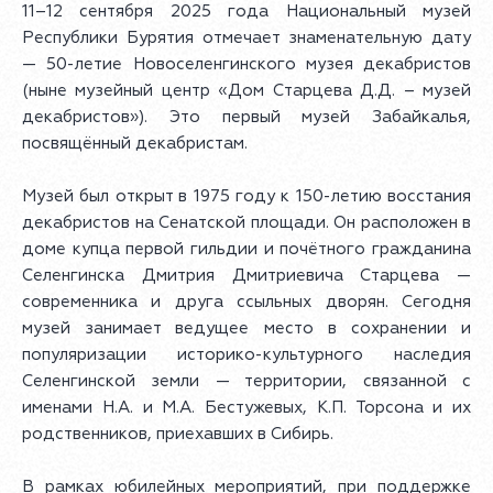
11–12 сентября 2025 года Национальный музей
Республики Бурятия отмечает знаменательную дату
— 50-летие Новоселенгинского музея декабристов
(ныне музейный центр «Дом Старцева Д.Д. – музей
декабристов»). Это первый музей Забайкалья,
посвящённый декабристам.
Музей был открыт в 1975 году к 150-летию восстания
декабристов на Сенатской площади. Он расположен в
доме купца первой гильдии и почётного гражданина
Селенгинска Дмитрия Дмитриевича Старцева —
современника и друга ссыльных дворян. Сегодня
музей занимает ведущее место в сохранении и
популяризации историко-культурного наследия
Селенгинской земли — территории, связанной с
именами Н.А. и М.А. Бестужевых, К.П. Торсона и их
родственников, приехавших в Сибирь.
В рамках юбилейных мероприятий, при поддержке