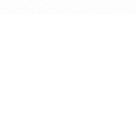
Мы находимся
670017, Республика Бурятия, г. Улан-Удэ,
ул. Куйбышева, 29
Посмотреть на карте
+7 (3012) 21-29-09 ,21-44-88
nmrb@govrb.ru