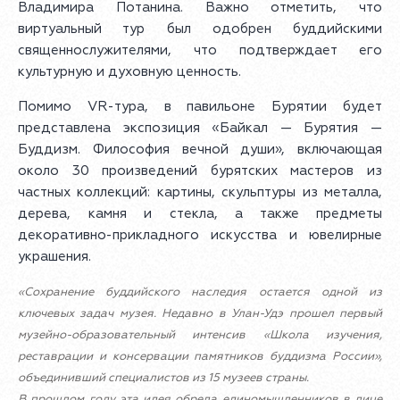
Владимира Потанина. Важно отметить, что
виртуальный тур был одобрен буддийскими
священнослужителями, что подтверждает его
культурную и духовную ценность.
Помимо VR-тура, в павильоне Бурятии будет
представлена экспозиция «Байкал — Бурятия —
Буддизм. Философия вечной души», включающая
около 30 произведений бурятских мастеров из
частных коллекций: картины, скульптуры из металла,
дерева, камня и стекла, а также предметы
декоративно-прикладного искусства и ювелирные
украшения.
«Сохранение буддийского наследия остается одной из
ключевых задач музея. Недавно в Улан-Удэ прошел первый
музейно-образовательный интенсив «Школа изучения,
реставрации и консервации памятников буддизма России»,
объединивший специалистов из 15 музеев страны.
В прошлом году эта идея обрела единомышленников в лице