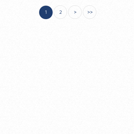
1
2
>
>>