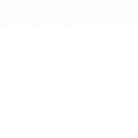
Мы находимся
670017, Республика Бурятия, г. Улан-Удэ,
ул. Куйбышева, 29
Посмотреть на карте
+7 (3012) 21-29-09 ,21-44-88
nmrb@govrb.ru