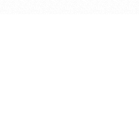
Мы находимся
670017, Республика Бурятия, г. Улан-Удэ,
ул. Куйбышева, 29
Посмотреть на карте
+7 (3012) 21-29-09 ,21-44-88
nmrb@govrb.ru