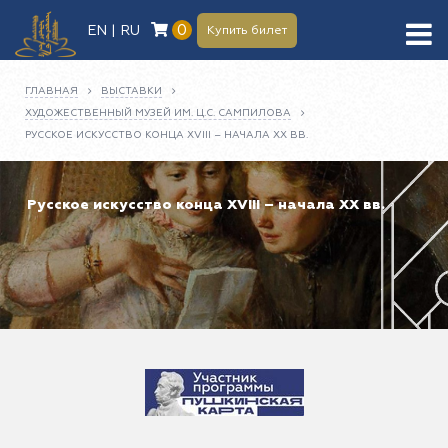
0
EN | RU
Купить билет
ГЛАВНАЯ
ВЫСТАВКИ
ХУДОЖЕСТВЕННЫЙ МУЗЕЙ ИМ. Ц.С. САМПИЛОВА
РУССКОЕ ИСКУССТВО КОНЦА XVIII – НАЧАЛА XX ВВ.
Русское искусство конца XVIII – начала XX вв.