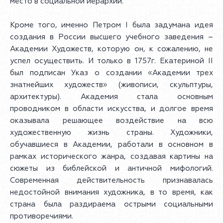
место в социальной иерархии.
Кроме того, именно Петром I была задумана идея
создания в России высшего учебного заведения –
Академии Художеств, которую он, к сожалению, не
успел осуществить. И только в 1757г. Екатериной II
был подписан Указ о создании «Академии трех
знатнейших художеств» (живописи, скульптуры,
архитектуры). Академия стала основным
проводником в области искусства, и долгое время
оказывала решающее воздействие на всю
художественную жизнь страны. Художники,
обучавшиеся в Академии, работали в основном в
рамках исторического жанра, создавая картины на
сюжеты из библейской и античной мифологий.
Современная действительность признавалась
недостойной внимания художника, в то время, как
страна была раздираема острыми социальными
противоречиями.